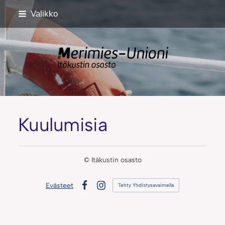
Siirry
Valikko
sivun
sisältöön
Itäkustin osasto
Kuulumisia
©
Itäkustin osasto
Evästeet
Tehty Yhdistysavaimella
Facebook
Instagram